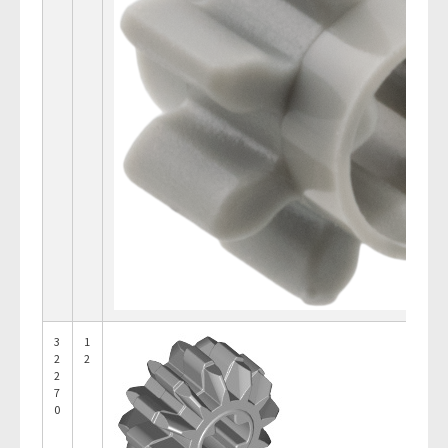
3
1
2
2
2
7
0