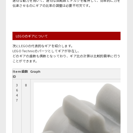
適切な動力を用いて、適切な回転数とトルクを維持して、効率的に力を
伝達させるのにギアの比率の調整は必要不可欠です。
LEGOのギアについて
次にLEGOの代表的なギアを紹介します。
LEGO Technicのパーツとしてギアが存在し、
どのギアの歯数も偶数となっており、ギア比の計算は比較的簡単に行う
ことができます。
Item
歯数
Graph
ID
3
8
6
4
7