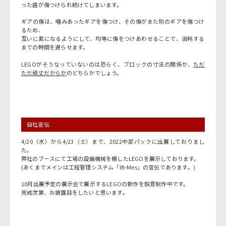
った歯が傷つけられ続けてしまいます。
ギアの傷は、噛みあったギアを傷つけ、その傷がまた別のギアを傷つけ
るため、
互いに素になるようにして、均等に傷をつけあわせることで、消耗する
までの時間を遅らせます。
LEGOがそうなっていないのは恐らく、ブロックの寸法の関係か、
ただ
ただ頑丈だからか
のどちらかでしょう。
自社宣伝
4/20（水）から4/23（土）まで、2022中部パックに出展しておりまし
た。
弊社のブースにて工場の設備機械を模したLEGOを展示しております。
(あくまでメインは工程管理システム「IB-Mes」の宣伝であります。)
10月出展予定の展示会で展示するLEGOの新作を鋭意制作中です。
完成次第、お披露目をしたいと思います。