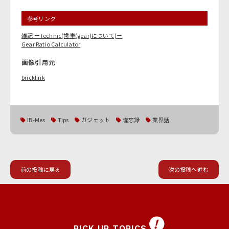
参考リンク
雑記 ーTechnic(歯車(gear)について)ー
Gear Ratio Calculator
画像引用元
bricklink
IB-Mes
Tips
ガジェット
備忘録
業界話
前の投稿に戻る
次の投稿へ進む
PICK UP TOPICS