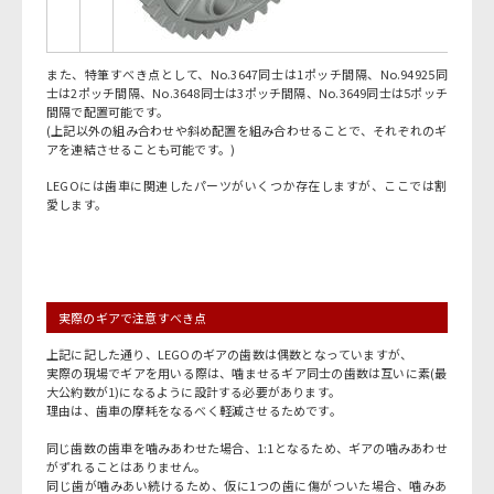
また、特筆すべき点として、No.3647同士は1ポッチ間隔、No.94925同
士は2ポッチ間隔、No.3648同士は3ポッチ間隔、No.3649同士は5ポッチ
間隔で配置可能です。
(上記以外の組み合わせや斜め配置を組み合わせることで、それぞれのギ
アを連結させることも可能です。)
LEGOには歯車に関連したパーツがいくつか存在しますが、ここでは割
愛します。
実際のギアで注意すべき点
上記に記した通り、LEGOのギアの歯数は偶数となっていますが、
実際の現場でギアを用いる際は、噛ませるギア同士の歯数は互いに素(最
大公約数が1)になるように設計する必要があります。
理由は、歯車の摩耗をなるべく軽減させるためです。
同じ歯数の歯車を噛みあわせた場合、1:1となるため、ギアの噛みあわせ
がずれることはありません。
同じ歯が噛みあい続けるため、仮に1つの歯に傷がついた場合、噛みあ