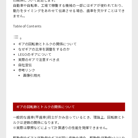
自動車や自転車、工場で稼働する機械の一部にはギアが使われており、
動力をタイミングをあわせて伝達させる場合、歯車を欠かすことはでき
ません。
Table of Contents
ギアの回転数とトルクの関係について
なぜギアの比率を調整をするのか
LEGOのギアについて
実際のギアで注意すべき点
自社宣伝
参考リンク
画像引用元
ギアの回転数とトルクの関係について
一般的な歯車(平歯車)同士がかみ合っているとき、理論上、回転数とト
ルクは逆数の関係になります。
※実際は摩擦などによって計算通りの性能を発揮できません。
駆動側のギアと従動側のギアが同じ歯数の場合、駆動側:従動側=1:1にな