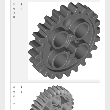
3
2
6
4
4
8
4
2
6
8
3
7
2