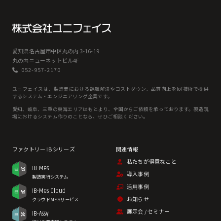
愛知県名古屋市中区丸の内 3-16-19
丸の内ニューネットビル4F
052-957-2170
ユニフェイスは、製造業における課題解決やコストダウン、品質向上をIoT技術で提供
するシステム・エンジニアリング企業です。
愛知、岐⾩、三重の東海エリアはもとより、全国からご依頼を承っております。製造現
場におけるシステム作りのことなら、ぜひご相談ください。
私たちが得意なこと
IB-Mes
導入事例
製造実行システム
活用事例
IB-Mes Cloud
お知らせ
クラウドMESサービス
展示会 / セミナー
IB-Assy