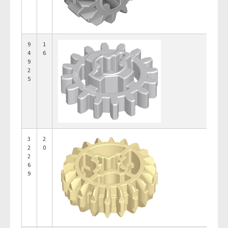
9
1
4
6
9
2
5
3
2
2
0
2
6
9