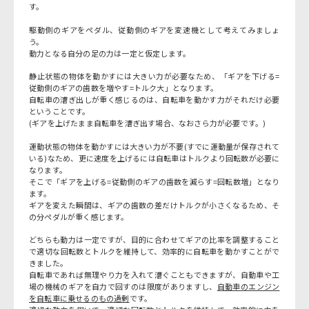
す。
駆動側のギアをペダル、従動側のギアを変速機として考えてみましょ
う。
動力となる自分の足の力は一定と仮定します。
静止状態の物体を動かすには大きい力が必要なため、「ギアを下げる=
従動側のギアの歯数を増やす=トルク大」となります。
自転車の漕ぎ出しが重く感じるのは、自転車を動かす力がそれだけ必要
ということです。
(ギアを上げたまま自転車を漕ぎ出す場合、なおさら力が必要です。)
運動状態の物体を動かすには大きい力が不要(すでに運動量が保存されて
いる)なため、更に速度を上げるには自転車はトルクより回転数が必要に
なります。
そこで「ギアを上げる=従動側のギアの歯数を減らす=回転数増」となり
ます。
ギアを変えた瞬間は、ギアの歯数の差だけトルクが小さくなるため、そ
の分ペダルが重く感じます。
どちらも動力は一定ですが、目的に合わせてギアの比率を調整すること
で適切な回転数とトルクを維持して、効率的に自転車を動かすことがで
きました。
自転車であれば無理やり力を入れて漕ぐこともできますが、自動車や工
場の機械のギアを自力で回すのは限度がありますし、
自動車のエンジン
を自転車に乗せるのもの過剰
です。