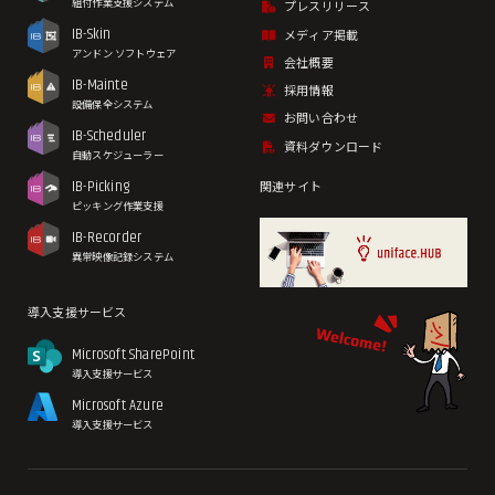
組付作業支援システム
プレスリリース
IB-Skin
メディア掲載
アンドン ソフトウェア
会社概要
IB-Mainte
採用情報
設備保全システム
お問い合わせ
IB-Scheduler
資料ダウンロード
自動スケジューラー
IB-Picking
関連サイト
ピッキング作業支援
IB-Recorder
異常映像記録システム
導入支援サービス
Microsoft SharePoint
導入支援サービス
Microsoft Azure
導入支援サービス