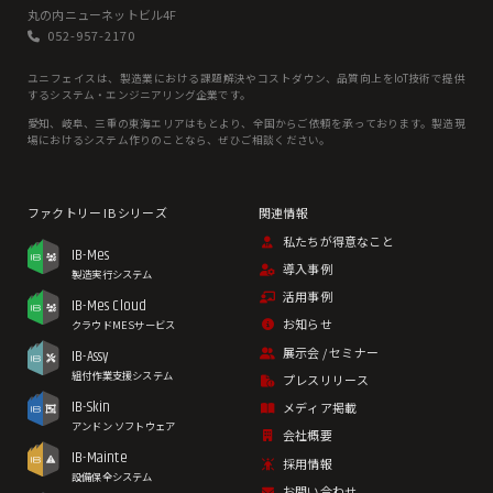
丸の内ニューネットビル4F
052-957-2170
ユニフェイスは、製造業における課題解決やコストダウン、品質向上をIoT技術で提供
するシステム・エンジニアリング企業です。
愛知、岐⾩、三重の東海エリアはもとより、全国からご依頼を承っております。製造現
場におけるシステム作りのことなら、ぜひご相談ください。
私たちが得意なこと
IB-Mes
導入事例
製造実行システム
活用事例
IB-Mes Cloud
お知らせ
クラウドMESサービス
展示会 / セミナー
IB-Assy
組付作業支援システム
プレスリリース
IB-Skin
メディア掲載
アンドン ソフトウェア
会社概要
IB-Mainte
採用情報
設備保全システム
お問い合わせ