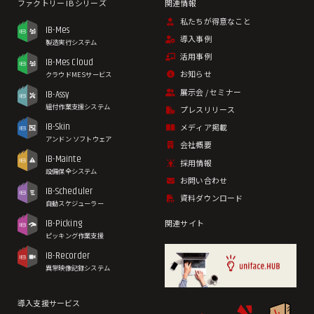
私たちが得意なこと
IB-Mes
導入事例
製造実行システム
活用事例
IB-Mes Cloud
お知らせ
クラウドMESサービス
展示会 / セミナー
IB-Assy
組付作業支援システム
プレスリリース
IB-Skin
メディア掲載
アンドン ソフトウェア
会社概要
IB-Mainte
採用情報
設備保全システム
お問い合わせ
IB-Scheduler
資料ダウンロード
自動スケジューラー
IB-Picking
関連サイト
ピッキング作業支援
IB-Recorder
異常映像記録システム
導入支援サービス