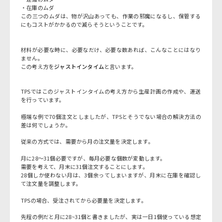
・在庫のムダ
この三つのムダは、物が沢山あっても、作業の邪魔になるし、保管する
にもコストがかかるので減らそうということです。
材料が必要な時に、必要なだけ、必要な数あれば、こんなことにはなり
ません。
この考え方を
ジャストインタイム
と言います。
TPSではこのジャストインタイムの考え方から生産計画の作成や、運送
を行っています。
極端な例で70個注文としましたが、TPSとそうでない場合の解決方法の
差は何でしょうか。
従来の方式では、需要から月の注文量を決定します。
月に28～31個必要ですが、毎月必要な個数が変動します。
需要を考えて、月末に31個注文することにします。
28個しか使わない月は、3個余ってしまいますが、月末に在庫を確認し
て注文量を調整します。
TPSの場合、受注されてから必要量を決定します。
先程の例だと月に28~31個と書きましたが、実は一日1個使っている想定