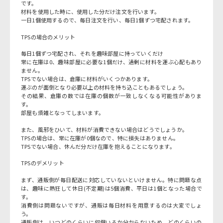
です。
材料を使用した時に、使用した分だけ注文を行います。
一日1個使用するので、毎日注文を行い、毎日1個ずつ宅配されます。
TPSの場合のメリット
毎日1個ずつ宅配され、それを趣味部屋に持っていくだけ
常に在庫は0、趣味部屋に必要な1個だけ、過剰に材料を運ぶ心配もあり
ません。
TPSでない場合は、倉庫に材料がいくつかあります。
運ぶのが面倒となり必要以上の材料を持ち込こともあるでしょう。
その結果、倉庫の数では在庫の個数が一致しなくなる可能性がありま
す。
部屋も煩雑となってしまいます。
また、風邪をひいて、材料が消費できない場合はどうでしょうか。
TPSの場合は、常に在庫が0個なので、特に損失はありません。
TPSでない場合、休んだ分だけ在庫を抱えることになります。
TPSのデメリット
まず、通販側が毎日配送に対応していないといけません。特に問題な点
は、趣味に熱狂して休日(不定期)は5個消費、平日は1個となった場合で
す。
消費側は問題ないですが、通販は毎日材料を用意するのは大変でしょ
う。
通販側は、いつどのくらいに何個いるか分からないため、どのくらいの