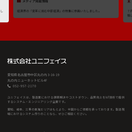
メディア掲載情報
たし
経済界の「変革に挑む中部経済」の特集に参画いたしました。
７
稿
愛知県名古屋市中区丸の内 3-16-19
丸の内ニューネットビル4F
052-957-2170
ユニフェイスは、製造業における課題解決やコストダウン、品質向上をIoT技術で提供
するシステム・エンジニアリング企業です。
愛知、岐⾩、三重の東海エリアはもとより、全国からご依頼を承っております。製造現
場におけるシステム作りのことなら、ぜひご相談ください。