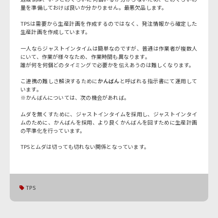
量を準備しておけば良いか分かりません。最悪欠品します。
TPSは需要から生産計画を作成するのではなく、発注情報から確定した
生産計画を作成しています。
一人ならジャストインタイムは簡単なのですが、普通は作業者が複数人
にいて、作業が様々なため、作業時間も異なります。
誰が何を何個どのタイミングで必要かを伝えあうのは難しくなります。
こ連携の難しさ解決するために
かんばん
と呼ばれる指示書にて運用して
います。
※かんばんについては、次の機会があれば。
ムダを無くすために、ジャストインタイムを採用し、ジャストインタイ
ムのために、かんばんを採用、より良くかんばんを回すために生産計画
の平準化を行っています。
TPSとムダは切っても切れない関係となっています。
TPS