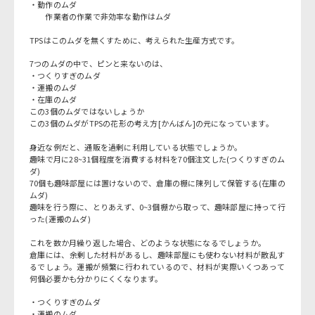
・動作のムダ
作業者の作業で非効率な動作はムダ
TPSはこのムダを無くすために、考えられた生産方式です。
7つのムダの中で、ピンと来ないのは、
・つくりすぎのムダ
・運搬のムダ
・在庫のムダ
この3個のムダではないしょうか
この3個のムダがTPSの花形の考え方[かんばん]の元になっています。
身近な例だと、通販を過剰に利用している状態でしょうか。
趣味で月に28~31個程度を消費する材料を70個注文した(つくりすぎのム
ダ)
70個も趣味部屋には置けないので、倉庫の棚に陳列して保管する(在庫の
ムダ)
趣味を行う際に、とりあえず、0~3個棚から取って、趣味部屋に持って行
った(運搬のムダ)
これを数か月繰り返した場合、どのような状態になるでしょうか。
倉庫には、余剰した材料があるし、趣味部屋にも使わない材料が散乱す
るでしょう。運搬が頻繁に行われているので、材料が実際いくつあって
何個必要かも分かりにくくなります。
・つくりすぎのムダ
・運搬のムダ