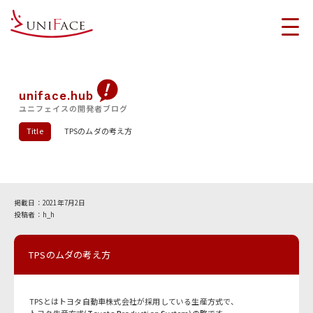
uniface.hub
ユニフェイスの開発者ブログ
Title
TPSのムダの考え方
2021年7月2日
h_h
TPSのムダの考え方
TPSとはトヨタ自動車株式会社が採用している生産方式で、
トヨタ生産方式(
T
oyota
P
roduction
S
ystem)の略です。