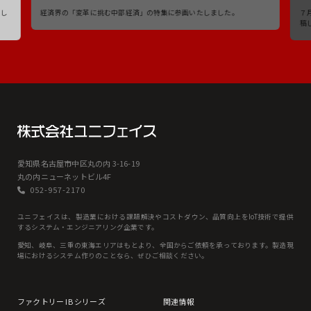
たし
経済界の「変革に挑む中部経済」の特集に参画いたしました。
７
稿
愛知県名古屋市中区丸の内 3-16-19
丸の内ニューネットビル4F
052-957-2170
ユニフェイスは、製造業における課題解決やコストダウン、品質向上をIoT技術で提供
するシステム・エンジニアリング企業です。
愛知、岐⾩、三重の東海エリアはもとより、全国からご依頼を承っております。製造現
場におけるシステム作りのことなら、ぜひご相談ください。