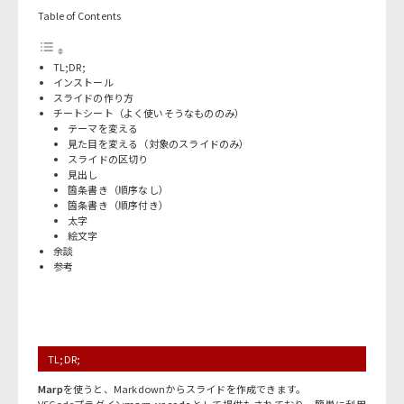
Table of Contents
TL;DR;
インストール
スライドの作り方
チートシート（よく使いそうなもののみ）
テーマを変える
見た目を変える（対象のスライドのみ）
スライドの区切り
見出し
箇条書き（順序なし）
箇条書き（順序付き）
太字
絵文字
余談
参考
TL;DR;
Marp
を使うと、Markdownからスライドを作成できます。