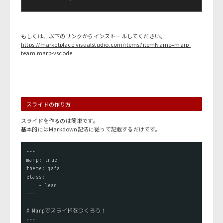
もしくは、以下のリンクからインストールしてください。
https://marketplace.visualstudio.com/items?itemName=marp-
team.marp-vscode
スライドの作り方
スライドを作るのは簡単です。
基本的にはMarkdown記法に従って記載するだけです。
---

marp: true

theme: gaia

class:

    - lead

---

# Marpでスライドをつくろう！

---
