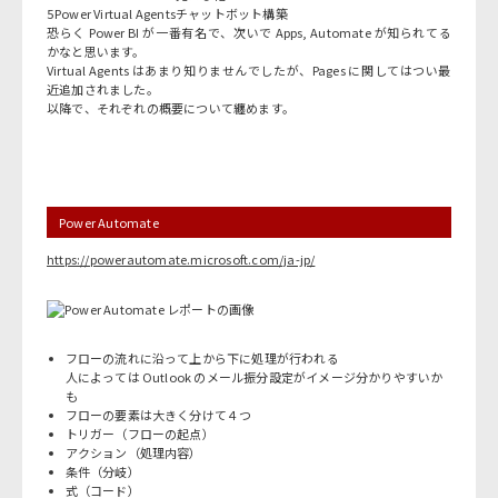
5
Power Virtual Agents
チャットボット構築
恐らく Power BI が一番有名で、次いで Apps, Automate が知られてる
かなと思います。
Virtual Agents はあまり知りませんでしたが、Pages に関してはつい最
近追加されました。
以降で、それぞれの概要について纏めます。
Power Automate
https://powerautomate.microsoft.com/ja-jp/
フローの流れに沿って上から下に処理が行われる
人によっては Outlook のメール振分設定がイメージ分かりやすいか
も
フローの要素は大きく分けて４つ
トリガー（フローの起点）
アクション（処理内容）
条件（分岐）
式（コード）