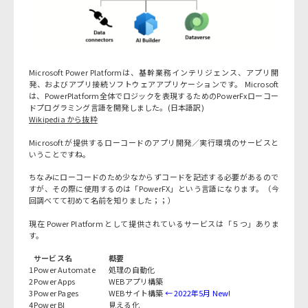
Microsoft Power Platformは、基幹業務インテリジェンス、アプリ開
発、およびアプリ接続ソフトウェアアプリケーションです。 Microsoft
は、PowerPlatform全体でロジックを表現するためのPowerFxローコー
ドプログラミング言語を開発しました。(日本語訳)
Wikipedia から抜粋
Microsoft が提供するローコードのアプリ開発／実行環境のサービスと
いうことですね。
ちなみにローコードのため少なからずコードを記述する必要があるので
すが、その際に使用するのは「PowerFX」という言語になります。（今
回調べてて初めて名前を知りました；；）
現在 Power Platform として提供されているサービスは「５つ」ありま
す。
サービス名
概要
1
Power Automate
処理の自動化
2
Power Apps
WEBアプリ構築
3
Power Pages
WEBサイト構築
← 2022年5月 New!
4
Power BI
見える化