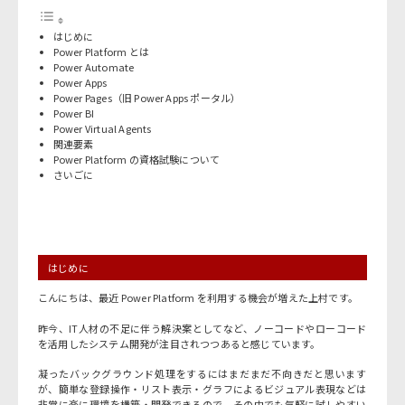
はじめに
Power Platform とは
Power Automate
Power Apps
Power Pages（旧 Power Apps ポータル）
Power BI
Power Virtual Agents
関連要素
Power Platform の資格試験について
さいごに
はじめに
こんにちは、最近 Power Platform を利用する機会が増えた上村です。
昨今、IT人材の不足に伴う解決案としてなど、ノーコードやローコード
を活用したシステム開発が注目されつつあると感じています。
凝ったバックグラウンド処理をするにはまだまだ不向きだと思います
が、簡単な登録操作・リスト表示・グラフによるビジュアル表現などは
非常に楽に環境を構築・開発できるので、その中でも気軽に試しやすい