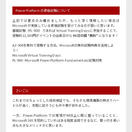
Power Platform の資格試験について
上記では要点のみ纏めましたが、もっと深く理解したい場合は
Microsoft が実施している資格試験を受けてみるのが良いと思います。
基礎試験（PL-900）であれば Virtual Training Days に参加することで、
受験料12,500円がイベントの出席日から
90 日の間 “無料”
になります！
AZ-900を無料で受験する方法。Microsoftの無料試験特典を活用しよ
う！
Microsoft Virtual Training Days
PL-900 : Microsoft Power Platform Fundamentals 試験対策
さいごに
これまではちょっとした技術検証でも、そもそも環境構築の時点でハー
ドルが高く、気軽に試そうにも中々骨が折れました。
一方、Power Platform では環境がWEB上に既に整っていることと、
Microsoft 365 を契約していればある程度活用できるなど、取っ付き易い
点も大きなメリットかと思います。