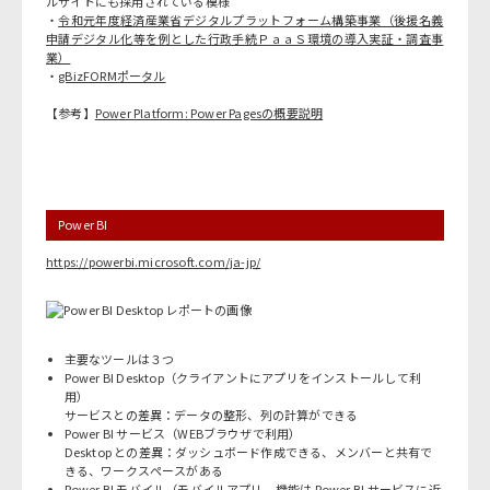
ルサイトにも採用されている模様
・
令和元年度経済産業省デジタルプラットフォーム構築事業（後援名義
申請デジタル化等を例とした行政手続ＰａａＳ環境の導入実証・調査事
業）
・
gBizFORMポータル
【参考】
Power Platform: Power Pagesの概要説明
Power BI
https://powerbi.microsoft.com/ja-jp/
主要なツールは３つ
Power BI Desktop（クライアントにアプリをインストールして利
用）
サービスとの差異：データの整形、列の計算ができる
Power BI サービス（WEBブラウザで利用）
Desktop との差異：ダッシュボード作成できる、メンバーと共有で
きる、ワークスペースがある
Power BI モバイル（モバイルアプリ。機能は Power BI サービスに近