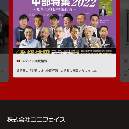
メディア掲載情報
たし
経済界の「変革に挑む中部経済」の特集に参画いたしました。
７
稿