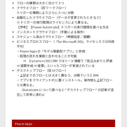
フローの種類は大きく分けて３つ
クラウドフロー（旧 ワークフロー）
トリガーの種類によりさらに３つに分類
自動化したクラウドフロー（データが変更されたとき など）
※ トリガーの実行間隔はライセンスにより異なる。
【参考】
【Power Automate】トリガーの実行間隔を調べる方法
インスタントクラウドフロー（手動による操作）
スケジュール済みクラウドフロー（時間指定／周期）
ビジネスプロセスフロー（「for Microsoft 365」ライセンスでは利用
不可）
・Power Apps の「モデル駆動型アプリ」と併用
・処理の流れを業務と合わせることが可能
⇒ Dynamics 365 CRM ではリード情報で「見込みありと評価
⇒ 提案作成 ⇒ 提案」といったフローが実装されている
デスクトップフロー（旧 UIフロー）
・上記までのフローとは大きく異なり、分類でいうと RPA
・アプリをクライアントPCに要インストール。操作感も上記フロー
とは異なる。
（Automate について調べると “デスクトップフロー” の記事が混
在して非常に煩わs）
Power Apps