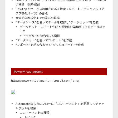
い模様 ※未検証）
Desktop とサービスの両方にある機能：レポート、ビジュアル（グ
ラフ等のパーツ）の作成
大雑把な可視化までの流れの理解
“データソース”を使ってデータを取得し”データセット”を定義
データセット：レポート作成と視覚化の準備ができたデータのソ
ース
“モデル”とも呼ばれる模様
“データセット”を使って”レポート”を作成
“レポート”を組み合わせて”ダッシュボード”を作成
Power Virtual Agents
https://powervirtualagents.microsoft.com/ja-jp/
Automate のようにフローに「コンポーネント」を配置してチャッ
トボットを構築
コンポーネントの種類
トピック