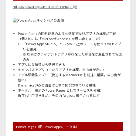
https://powerapps.microsoft.com/ja-jp/
Power Point の図形配置のような感覚でWEBアプリの構築が可能
（個人的には「Microsoft Access」を思い出しました）
「Power Apps Studio」というWEB上のツールを使ってWEBアプ
リを開発
※ 以前はクライアントアプリが存在したが現在は廃止されてWEB
のみ
アプリは３種類から選択できる
キャンバスアプリ（１からアプリを構築。自由度が高い）
モデル駆動型アプリ（後述する Dataverse を前提に構築。自由度が
低い）
Dynamics 365 の画面はこれで開発されている模様
ポータル（後述の Power Pages としてサービスを分離）
現在も利用できるが、その内 Pages に統合されるはず
Power Pages（旧 Power Apps ポータル）