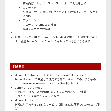
質問内容（トリガーフレーズ）によって処理を分岐
エンティティ
AI がユーザーの意図を自然言語として理解するために設定す
る機能
アクション
フロー：Automate の呼出
認証：ユーザーの認証
AI サービスの利用や Teams チャネル以外にボットを設置する場合
は、 別途 Power Virtual Agents ライセンスが必要となる模様
関連要素
Microsoft Dataverse（旧 CDS：Common Data Service）
Power Platformで共通して使用できるデータベースのようなもの
⇒ ！！Power Platform のコアコンポーネント！！
Common Data Model
すぐにデータベースを利用可能にする既定のスキーマ定義
（例：取引先企業エンティティ など）
Microsoft Lists
気軽に利用できるDB的なサービス（個人的には簡易 Dataverse な印
象）