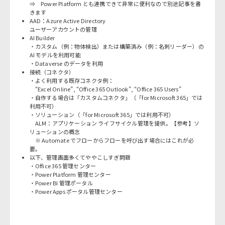
⇒ Power Platform とも連携できて非常に便利なので別途記事を書
きます
AAD：Azure Active Directory
ユーザーアカウントの管理
AI Builder
・カスタム（例：物体検出）または構築済み（例：名刺リーダー）の
AI モデルを利用可能
・Dataverse のデータを利用
接続（コネクタ）
・よく利用する既存コネクタ例：
“Excel Online”, “Office 365 Outlook”, “Office 365 Users”
・自作する場合は「カスタムコネクタ」（「for Microsoft 365」では
利用不可）
・ソリューション（「for Microsoft 365」では利用不可）
ALM：アプリケーション ライフサイクル管理を提供。【参考】
ソ
リューションの概念
※ Automate でフローからフローを呼び出す場合にはこれが必
要。
以下、管理画面多くてややこしすぎ問題
・Office 365 管理センター
・Power Platform 管理センター
・Power BI 管理ポータル
・Power Apps ポータル管理センター