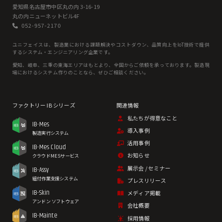
愛知県名古屋市中区丸の内 3-16-19
丸の内ニューネットビル4F
052-957-2170
ユニフェイスは、製造業における課題解決やコストダウン、品質向上をIoT技術で提供
するシステム・エンジニアリング企業です。
愛知、岐⾩、三重の東海エリアはもとより、全国からご依頼を承っております。製造現
場におけるシステム作りのことなら、ぜひご相談ください。
私たちが得意なこと
IB-Mes
導入事例
製造実行システム
活用事例
IB-Mes Cloud
お知らせ
クラウドMESサービス
展示会 / セミナー
IB-Assy
組付作業支援システム
プレスリリース
IB-Skin
メディア掲載
アンドン ソフトウェア
会社概要
IB-Mainte
採用情報