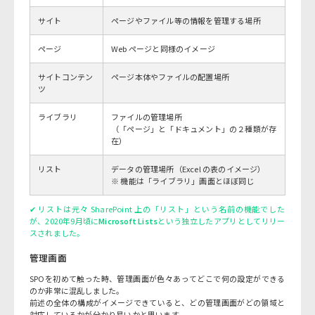
サイト
ページやファイル等の情報を管理する場所
ページ
Web ページと同様のイメージ
サイトコンテン
ページ本体やファイルの配置場所
ツ
ライブラリ
ファイルの管理場所
（「ページ」と「ドキュメント」の２種類が存
在）
リスト
データの管理場所（Excel の表のイメージ）
※ 機能は「ライブラリ」画面とほぼ同じ
✔ リストは元々 SharePoint 上の「リスト」という名前の機能でした
が、2020年9月頃に
Microsoft Lists
という独立したアプリとしてリリー
スされました。
管理画面
SPOを初めて触った時、管理画面が色々あってどこで何の設定ができる
のか非常に混乱しました。
前述の全体の構成がイメージできていると、どの管理画面がどの領域と
対応しているかが分かり易いかと思います。