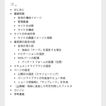
はじめに
基礎知識
全体の構成イメージ
管理画面
サイトの分類
サイトの構成
サイトの作成手順
サイトの画面イメージと用語
最低限の設定内容
全体の見た目
独自の「テーマ」を設定する場合
ナビゲーションの設定
WEBパーツの配置
アンケートフォームの設置（任意）
ドキュメントライブラリの設定
ページの設定
公開日の設定（スケジューリング）
ページライブラリの列追加やビュー作成
ニュース投稿用に「テンプレート」を作成
（上級編）独自に追加した列を利用したフィルタ
さいごに
参考書籍