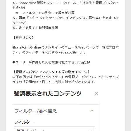
４．SharePoint 管理センターで、クロールした追加列と管理プロパティ
を紐づけ
⇒ フィルタしたい列全てで設定が必要
５．再度「ドキュメントライブラリインデックスの再作成」を実施（お
まじない）
６．余裕を見て１時間程度放置
【参考リンク】
SharePoint Online モダンサイトのニュース Web パーツで「管理プロパ
ティ」のフィルターを利用する – idea.toString();
◆ユーザーが作成した列を検索可能にする : SE備忘録
【管理プロパティでフィルタする際の設定イメージ】
以下の例では「RefinableDate00」の管理プロパティに、ページライブ
ラリの「公開の終了日」という独自列を紐づけています。