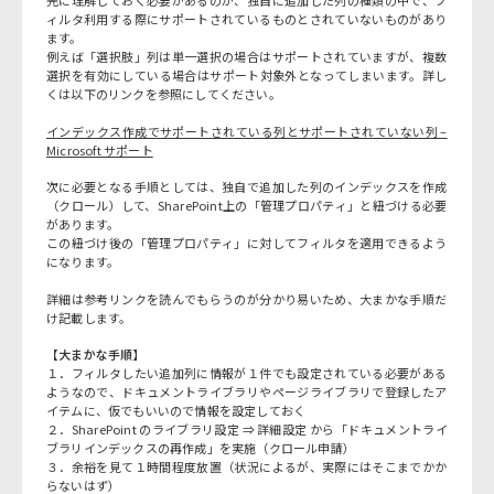
先に理解しておく必要があるのが、独自に追加した列の種類の中で、フ
ィルタ利用する際にサポートされているものとされていないものがあり
ます。
例えば「選択肢」列は単一選択の場合はサポートされていますが、複数
選択を有効にしている場合はサポート対象外となってしまいます。詳し
くは以下のリンクを参照にしてください。
インデックス作成でサポートされている列とサポートされていない列 –
Microsoft サポート
次に必要となる手順としては、独自で追加した列のインデックスを作成
（クロール）して、SharePoint上の「管理プロパティ」と紐づける必要
があります。
この紐づけ後の「管理プロパティ」に対してフィルタを適用できるよう
になります。
詳細は参考リンクを読んでもらうのが分かり易いため、大まかな手順だ
け記載します。
【大まかな手順】
１．フィルタしたい追加列に情報が１件でも設定されている必要がある
ようなので、ドキュメントライブラリやページライブラリで登録したア
イテムに、仮でもいいので情報を設定しておく
２．SharePoint のライブラリ設定 ⇒ 詳細設定 から「ドキュメントライ
ブラリインデックスの再作成」を実施（クロール申請）
３．余裕を見て１時間程度放置（状況によるが、実際にはそこまでかか
らないはず）