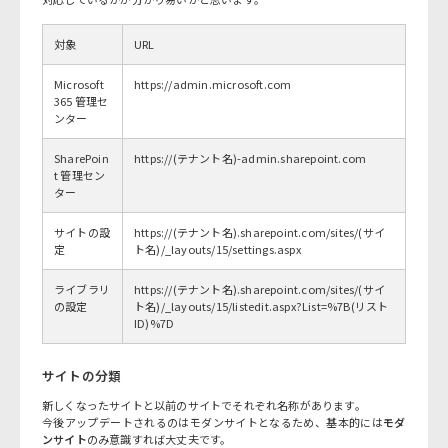
対象
URL
Microsoft
https://admin.microsoft.com
365 管理セ
ンター
SharePoin
https://(テナント名)-admin.sharepoint.com
t 管理セン
ター
サイトの設
https://(テナント名).sharepoint.com/sites/(サイ
定
ト名)/_layouts/15/settings.aspx
ライブラリ
https://(テナント名).sharepoint.com/sites/(サイ
の設定
ト名)/_layouts/15/listedit.aspx?List=%7B(リスト
ID)%7D
サイトの分類
新しくなったサイトと以前のサイトでそれぞれ名称があります。
今後アップデートされるのはモダンサイトとなるため、基本的には
モダ
ンサイト
のみ意識すれば大丈夫です。