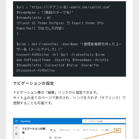
$url = "https://(テナント名)-admin.sharepoint.com"

$themeName = "(独自のテーマ名)"

$themePalette = @{

(Fluent UI Theme Designer で Export theme から 
PowerShell で出力した内容)

}

$cred = Get-Credential -UserName "(管理者権限を持ったユー
ザー名（メールアドレス）)"

Connect-PnPOnline -Url $url -Credentials $cred

Add-PnPTenantTheme -Identity $themeName -Palette 
$themePalette -IsInverted $false -Overwrite

Disconnect-PnPOnline
ナビゲーションの設定
ナビゲーション横の「編集」リンクから設定できます。
サイト上の全てのページで表示され、リンクを入れ子（サブリンク）で
登録することも可能です。