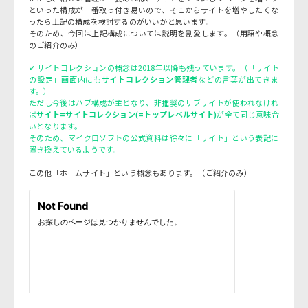
といった構成が一番取っ付き易いので、そこからサイトを増やしたくな
ったら上記の構成を検討するのがいいかと思います。
そのため、今回は上記構成については説明を割愛します。（用語や概念
のご紹介のみ）
✔ サイトコレクションの概念は2018年以降も残っています。（「サイト
の設定」画面内にも
サイトコレクション管理者
などの言葉が出てきま
す。）
ただし今後はハブ構成が主となり、非推奨のサブサイトが使われなけれ
ば
サイト=サイトコレクション(=トップレベルサイト)
が全て同じ意味合
いとなります。
そのため、マイクロソフトの公式資料は徐々に「サイト」という表記に
置き換えているようです。
この他「ホームサイト」という概念もあります。（ご紹介のみ）