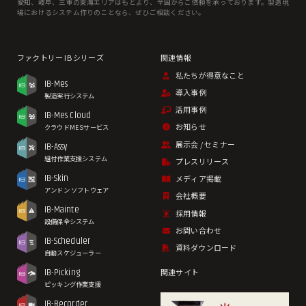
愛知、岐⾩、三重の東海エリアはもとより、全国からご依頼を承っております。製造現
場におけるシステム作りのことなら、ぜひご相談ください。
私たちが得意なこと
IB-Mes
導入事例
製造実行システム
活用事例
IB-Mes Cloud
お知らせ
クラウドMESサービス
展示会 / セミナー
IB-Assy
組付作業支援システム
プレスリリース
IB-Skin
メディア掲載
アンドン ソフトウェア
会社概要
IB-Mainte
採用情報
設備保全システム
お問い合わせ
IB-Scheduler
資料ダウンロード
自動スケジューラー
IB-Picking
関連サイト
ピッキング作業支援
IB-Recorder