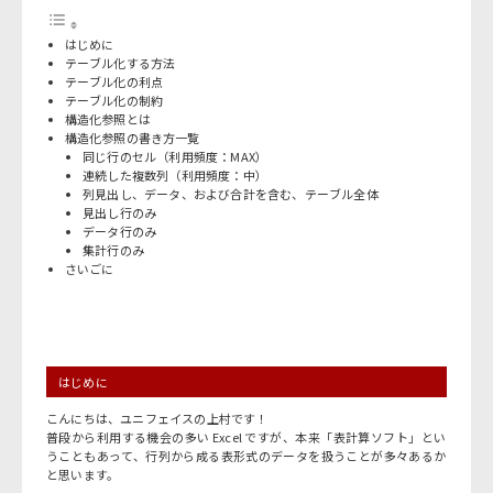
はじめに
テーブル化する方法
テーブル化の利点
テーブル化の制約
構造化参照とは
構造化参照の書き方一覧
同じ行のセル（利用頻度：MAX）
連続した複数列（利用頻度：中）
列見出し、データ、および合計を含む、テーブル全体
見出し行のみ
データ行のみ
集計行のみ
さいごに
はじめに
こんにちは、ユニフェイスの上村です！
普段から利用する機会の多い Excel ですが、本来「表計算ソフト」とい
うこともあって、行列から成る表形式のデータを扱うことが多々あるか
と思います。