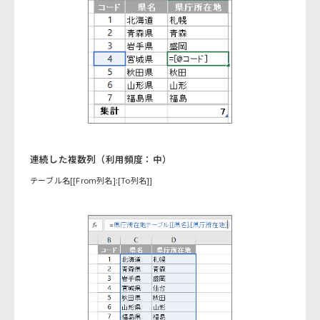
連続した複数列（利用頻度：中）
テーブル名[[From列名]:[To列名]]