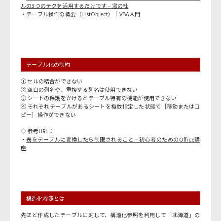
ルの3つのテクを活用するだけです – 窓の杜
・
テーブル操作の概要（ListObject）｜VBA入門
テーブル化の制約
① セルの結合ができない
② 空白の列名や、重複する列名は使用できない
③ シートの保護をかけるとテーブル特有の機能が使用できない
④ それぞれテーブルがあるシートを複数指定した状態で［移動またはコ
ピー］操作ができない
◇ 参考URL：
・
表をテーブルに変換したら制限されること – 初心者のためのOffice講
座
構造化参照とは
先ほど作成したテーブルに対して、構造化参照を利用して「北海道」の