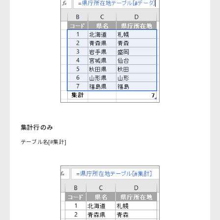
集計行のみ
テーブル名[#集計]