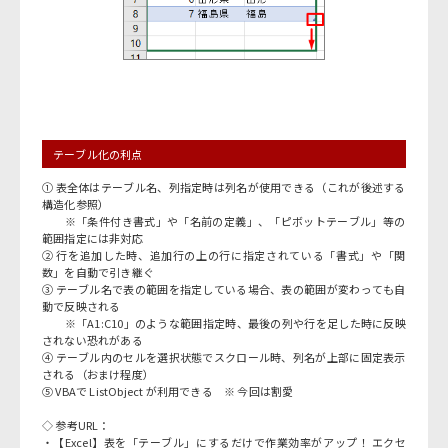
テーブル化の利点
① 表全体はテーブル名、列指定時は列名が使用できる（これが後述する
構造化参照）
※「条件付き書式」や「名前の定義」、「ピボットテーブル」等の
範囲指定には非対応
② 行を追加した時、追加行の上の行に指定されている「書式」や「関
数」を自動で引き継ぐ
③ テーブル名で表の範囲を指定している場合、表の範囲が変わっても自
動で反映される
※「A1:C10」のような範囲指定時、最後の列や行を足した時に反映
されない恐れがある
④ テーブル内のセルを選択状態でスクロール時、列名が上部に固定表示
される（おまけ程度）
⑤ VBAで ListObject が利用できる ※ 今回は割愛
◇ 参考URL：
・
【Excel】表を「テーブル」にするだけで作業効率がアップ！ エクセ