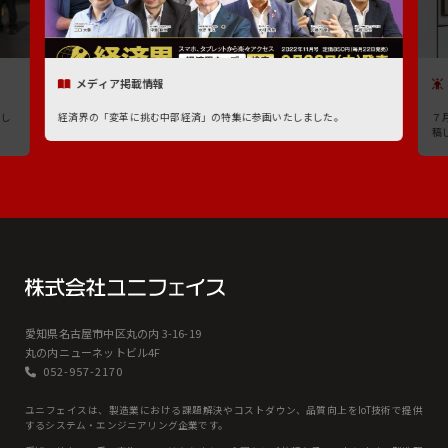
メディア掲載情報
たし
経済界の「変革に挑む中部経済」の特集に参画いたしました。
７
稿
愛知県名古屋市中区丸の内 3-16-19
丸の内ニューネットビル4F
052-957-2170
ユニフェイスは、製造業における課題解決やコストダウン、品質向上をIoT技術で提供
するシステム・エンジニアリング企業です。