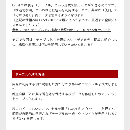
Excel では表を「テーブル」という形式で扱うことができるのですが、
「構造化参照」といわれる仕組みを利用することで、非常に「便利」で
「分かり易く」表データを使えるようになります！
（上記の仕組みは Excel 2007 には既にあったようで、最近まで全然知り
ませんでした；；）
参考： Excel テーブルでの構造化参照の使い方 – Microsoft サポート
そこで今回は、テーブル化した際のメリ・デメを先に簡単に紹介しつ
つ、構造化参照とは何かを説明していきたいと思います！
テーブル化する方法
実際に利用する例で説明した方が分かり易いのでサンプルを作成しまし
た。
都道府県ごとに県庁所在地を保持する表データを作成したので、こちら
をテーブル化します。
表内のどこでもいいので、セルを選択した状態で「Ctrl + T」を押すと、
範囲が自動的に選択され「テーブルの作成」ウィンドウが表示されるの
で「OK」を押します。